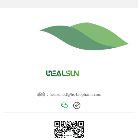
邮箱：healsunbd@hs-biopharm.com